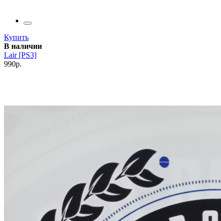
Купить
В наличии
Lair [PS3]
990р.