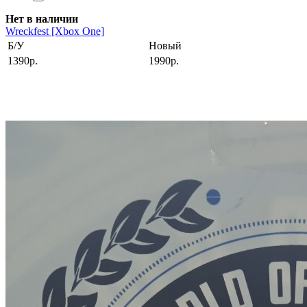
Нет в наличии
Wreckfest [Xbox One]
Б/У
Новый
1390р.
1990р.