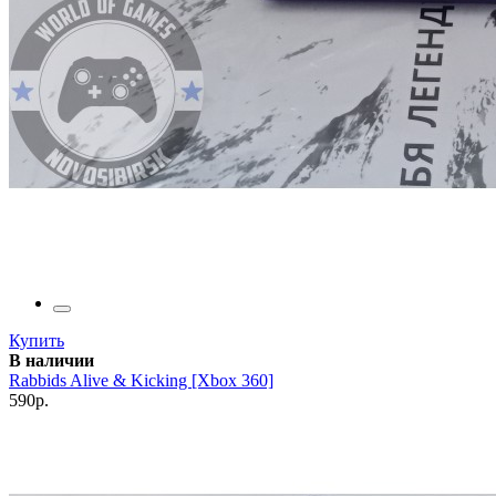
Купить
В наличии
Rabbids Alive & Kicking [Xbox 360]
590р.