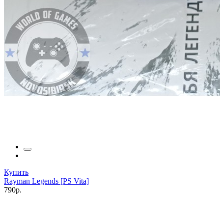
Купить
Rayman Legends [PS Vita]
790р.