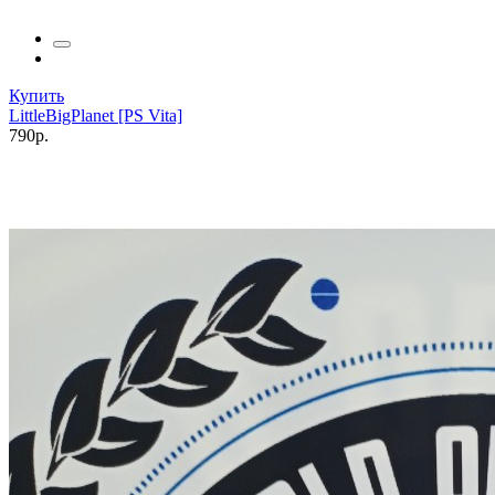
Купить
LittleBigPlanet [PS Vita]
790р.