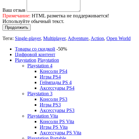
Ваш отзыв
Примечание:
HTML разметка не поддерживается!
Используйте обычный текст.
Продолжить
Теги:
Single-player
,
Multiplayer
,
Adventure
,
Action
,
Open World
Товары со скидкой
-50%
Цифровой контент
Playstation
Playstation
Playstation 4
Консоли PS4
Игры PS4
Геймпады PS 4
Аксессуары PS4
Playstation 3
Консоли PS3
Игры PS3
Аксессуары PS3
Playstation Vita
Консоли PS Vita
Игры PS Vita
Аксессуары PS Vita
Playstation Portable