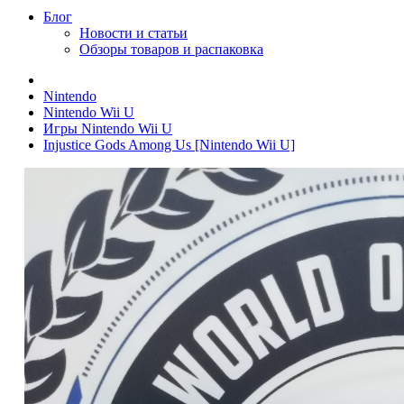
Блог
Новости и статьи
Обзоры товаров и распаковка
Nintendo
Nintendo Wii U
Игры Nintendo Wii U
Injustice Gods Among Us [Nintendo Wii U]