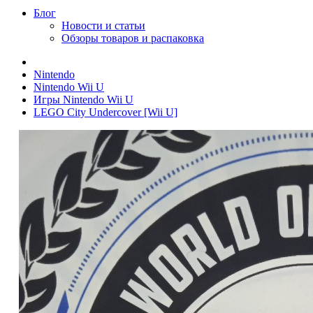
Блог
Новости и статьи
Обзоры товаров и распаковка
Nintendo
Nintendo Wii U
Игры Nintendo Wii U
LEGO City Undercover [Wii U]