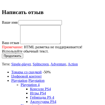
Написать отзыв
Ваше имя
Ваш отзыв
Примечание:
HTML разметка не поддерживается!
Используйте обычный текст.
Продолжить
Теги:
Single-player
,
Splitscreen
,
Adventure
,
Action
Товары со скидкой
-50%
Цифровой контент
Playstation
Playstation
Playstation 4
Консоли PS4
Игры PS4
Геймпады PS 4
Аксессуары PS4