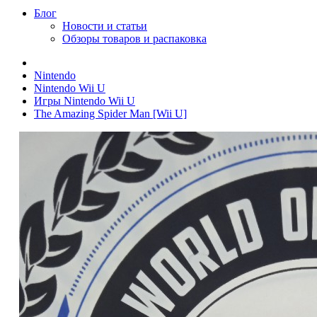
Блог
Новости и статьи
Обзоры товаров и распаковка
Nintendo
Nintendo Wii U
Игры Nintendo Wii U
The Amazing Spider Man [Wii U]