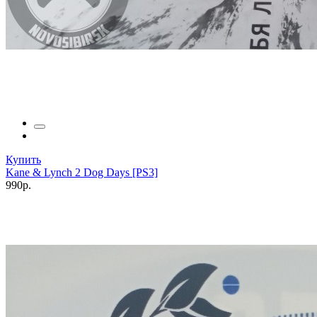
Купить
Kane & Lynch 2 Dog Days [PS3]
990р.