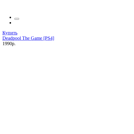
Купить
Deadpool The Game [PS4]
1990р.