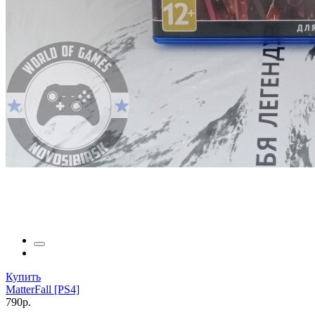
Купить
MatterFall [PS4]
790р.