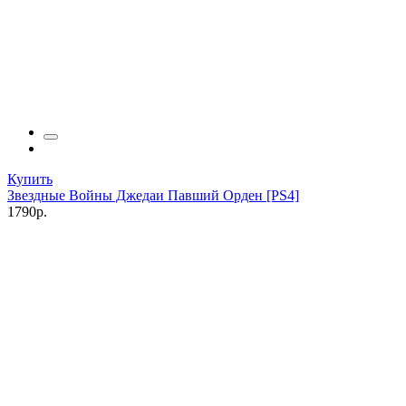
Купить
Звездные Войны Джедаи Павший Орден [PS4]
1790р.