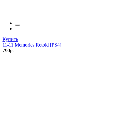
Купить
11-11 Memories Retold [PS4]
790р.