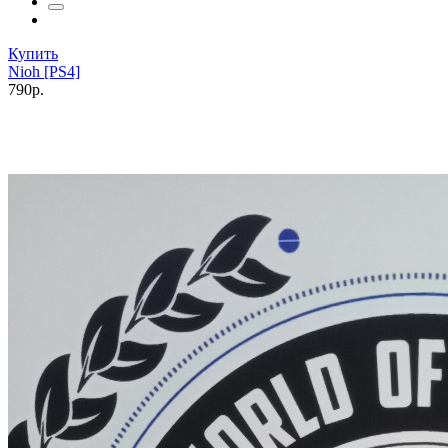
Купить
Nioh [PS4]
790р.