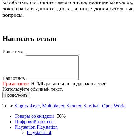
коробочки, состояние самого диска, наличие мануалов,
локализацию данного диска, и иные дополнительные
вопросы.
Написать отзыв
Ваше имя
Ваш отзыв
Примечание:
HTML разметка не поддерживается!
Используйте обычный текст.
Продолжить
Теги:
Single-player
,
Multiplayer
,
Shooter
,
Survival
,
Open World
Товары со скидкой
-50%
Цифровой контент
Playstation
Playstation
Playstation 4