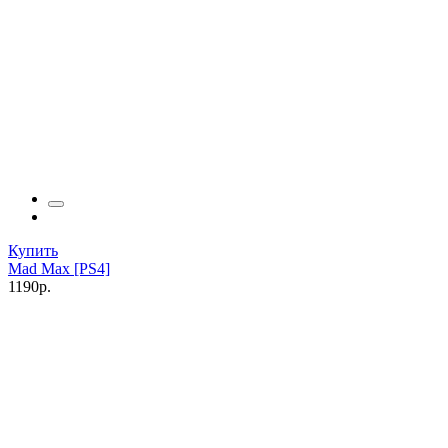
Купить
Mad Max [PS4]
1190р.