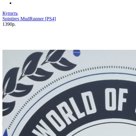
Купить
Spintires MudRunner [PS4]
1390р.