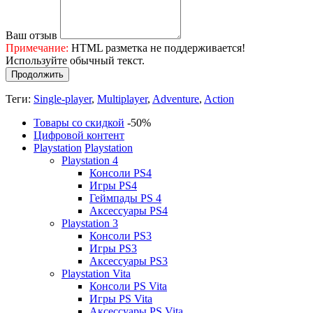
Ваш отзыв
Примечание:
HTML разметка не поддерживается!
Используйте обычный текст.
Продолжить
Теги:
Single-player
,
Multiplayer
,
Adventure
,
Action
Товары со скидкой
-50%
Цифровой контент
Playstation
Playstation
Playstation 4
Консоли PS4
Игры PS4
Геймпады PS 4
Аксессуары PS4
Playstation 3
Консоли PS3
Игры PS3
Аксессуары PS3
Playstation Vita
Консоли PS Vita
Игры PS Vita
Аксессуары PS Vita