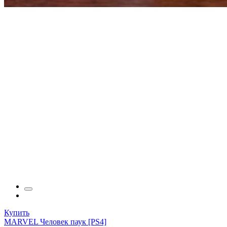
Купить
MARVEL Человек паук [PS4]