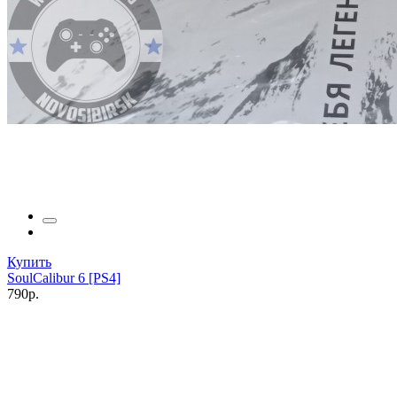
Купить
SoulCalibur 6 [PS4]
790р.