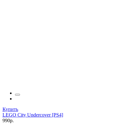
Купить
LEGO City Undercover [PS4]
990р.