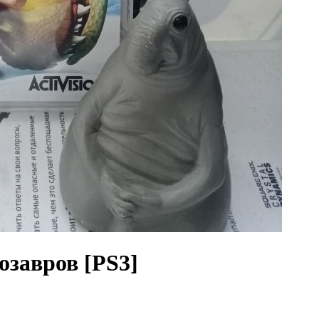
озавров [PS3]