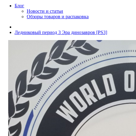
Блог
Новости и статьи
Обзоры товаров и распаковка
Ледниковый период 3 Эра динозавров [PS3]