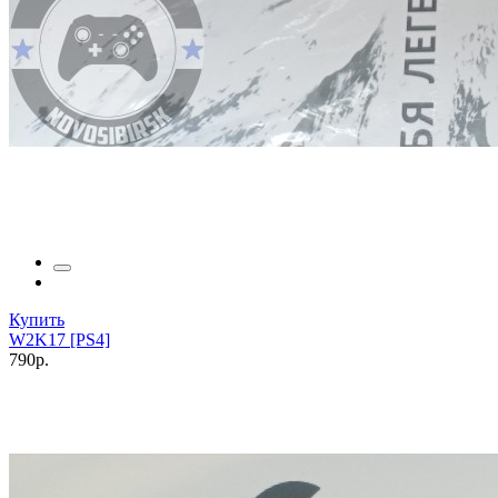
Купить
W2K17 [PS4]
790р.