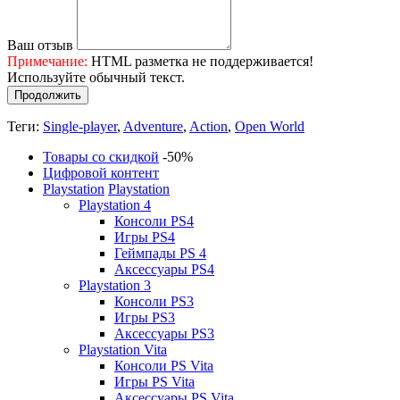
Ваш отзыв
Примечание:
HTML разметка не поддерживается!
Используйте обычный текст.
Продолжить
Теги:
Single-player
,
Adventure
,
Action
,
Open World
Товары со скидкой
-50%
Цифровой контент
Playstation
Playstation
Playstation 4
Консоли PS4
Игры PS4
Геймпады PS 4
Аксессуары PS4
Playstation 3
Консоли PS3
Игры PS3
Аксессуары PS3
Playstation Vita
Консоли PS Vita
Игры PS Vita
Аксессуары PS Vita