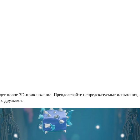
оя ждет новое 3D-приключение. Преодолевайте непредсказуемые испытани
 с друзьями.