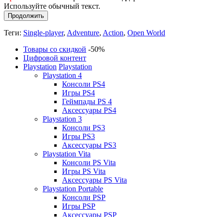
Используйте обычный текст.
Продолжить
Теги:
Single-player
,
Adventure
,
Action
,
Open World
Товары со скидкой
-50%
Цифровой контент
Playstation
Playstation
Playstation 4
Консоли PS4
Игры PS4
Геймпады PS 4
Аксессуары PS4
Playstation 3
Консоли PS3
Игры PS3
Аксессуары PS3
Playstation Vita
Консоли PS Vita
Игры PS Vita
Аксессуары PS Vita
Playstation Portable
Консоли PSP
Игры PSP
Аксессуары PSP