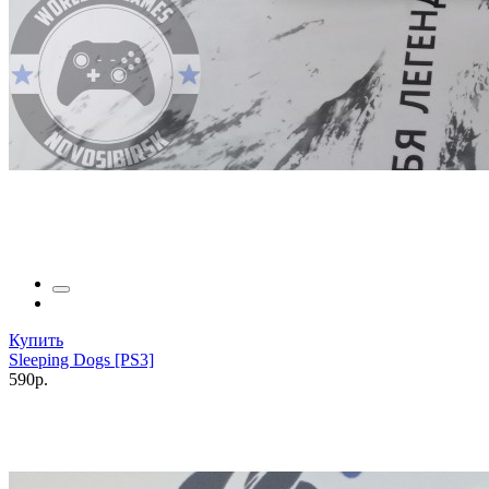
Купить
Sleeping Dogs [PS3]
590р.