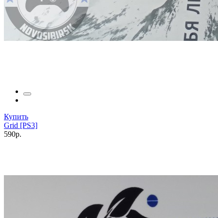
Купить
Grid [PS3]
590р.