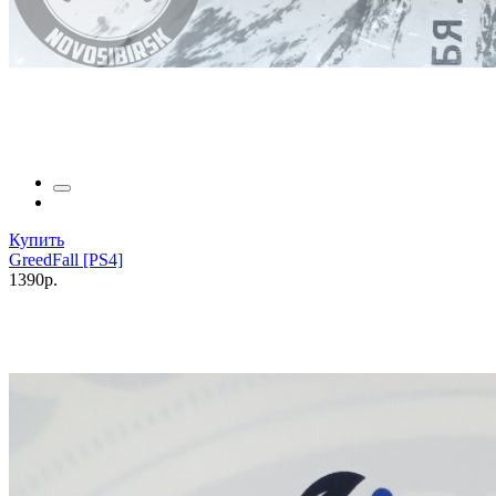
Купить
GreedFall [PS4]
1390р.