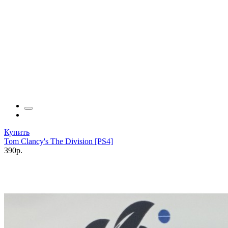
Купить
Tom Clancy's The Division [PS4]
390р.