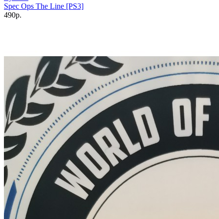
Spec Ops The Line [PS3]
490р.