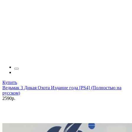
Купить
Ведьмак 3 Дикая Охота Издание года [PS4] (Полностью на
русском)
2590р.