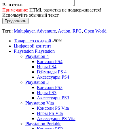
Ваш отзыв
Примечание:
HTML разметка не поддерживается!
Используйте обычный текст.
Продолжить
Теги:
Multiplayer
,
Adventure
,
Action
,
RPG
,
Open World
Товары со скидкой
-50%
Цифровой контент
Playstation
Playstation
Playstation 4
Консоли PS4
Игры PS4
Геймпады PS 4
Аксессуары PS4
Playstation 3
Консоли PS3
Игры PS3
Аксессуары PS3
Playstation Vita
Консоли PS Vita
Игры PS Vita
Аксессуары PS Vita
Playstation Portable
Консоли PSP