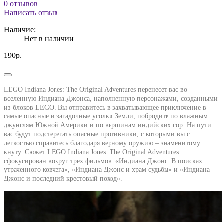
0 отзывов
Написать отзыв
Наличие:
Нет в наличии
190р.
LEGO Indiana Jones: The Original Adventures перенесет вас во
вселенную Индиана Джонса, наполненную персонажами, созданными
из блоков LEGO. Вы отправитесь в захватывающее приключение в
самые опасные и загадочные уголки Земли, побродите по влажным
джунглям Южной Америки и по вершинам индийских гор. На пути
вас будут подстерегать опасные противники, с которыми вы с
легкостью справитесь благодаря верному оружию – знаменитому
кнуту. Сюжет LEGO Indiana Jones: The Original Adventures
сфокусирован вокруг трех фильмов: «Индиана Джонс: В поисках
утраченного ковчега», «Индиана Джонс и храм судьбы» и «Индиана
Джонс и последний крестовый поход».