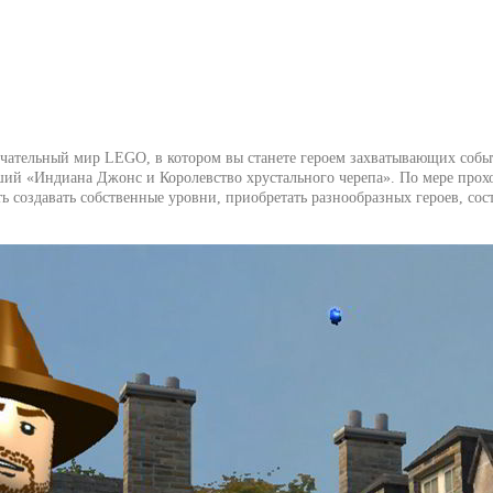
замечательный мир LEGO, в котором вы станете героем захватывающих со
й «Индиана Джонс и Королевство хрустального черепа». По мере прохо
ь создавать собственные уровни, приобретать разнообразных героев, со