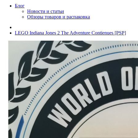
Блог
Новости и статьи
Обзоры товаров и распаковка
LEGO Indiana Jones 2 The Adventure Contienues [PSP]