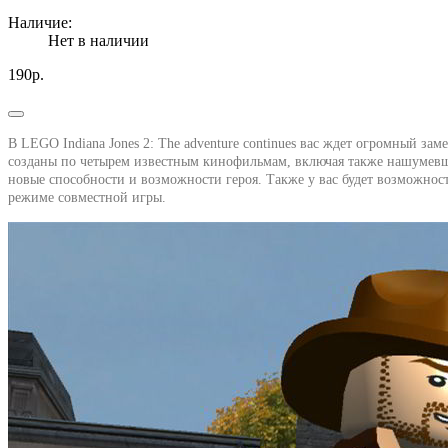
Наличие:
Нет в наличии
190р.
В LEGO Indiana Jones 2: The adventure continues вас ждет огромный 
созданы по четырем известным кинофильмам, включая также нашумевши
новые способности и возможности героя. Также у вас будет возможност
режиме совместной игры.