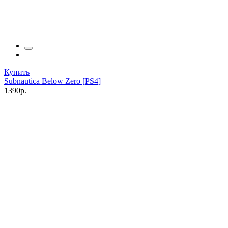
Купить
Subnautica Below Zero [PS4]
1390р.