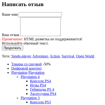
Написать отзыв
Ваше имя
Ваш отзыв
Примечание:
HTML разметка не поддерживается!
Используйте обычный текст.
Продолжить
Теги:
Single-player
,
Adventure
,
Action
,
Survival
,
Open World
Товары со скидкой
-50%
Цифровой контент
Playstation
Playstation
Playstation 4
Консоли PS4
Игры PS4
Геймпады PS 4
Аксессуары PS4
Playstation 3
Консоли PS3