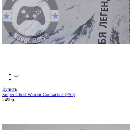
Купить
Sniper Ghost Warrior Contracts 2 [PS5]
2490р.