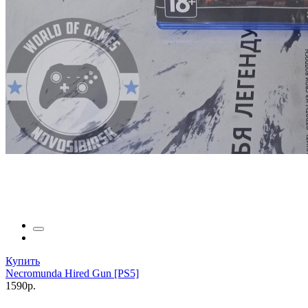
Купить
Necromunda Hired Gun [PS5]
1590р.