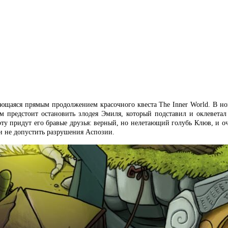
вляющаяся прямым продолжением красочного квеста The Inner World. В н
ам предстоит остановить злодея Эмиля, который подставил и оклеветал
ерту придут его бравые друзья: верный, но нелетающий голубь Клюв, и о
 и не допустить разрушения Аспозии.