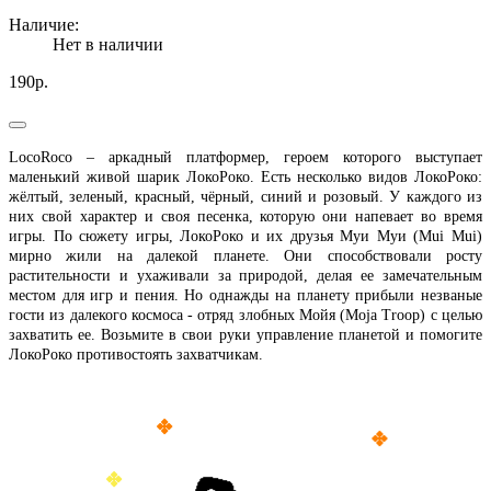
Наличие:
Нет в наличии
190р.
LocoRoco – аркадный платформер, героем которого выступает
маленький живой шарик ЛокоРоко. Есть несколько видов ЛокоРоко:
жёлтый, зеленый, красный, чёрный, синий и розовый. У каждого из
них свой характер и своя песенка, которую они напевает во время
игры. По сюжету игры, ЛокоРоко и их друзья Муи Муи (Mui Mui)
мирно жили на далекой планете. Они способствовали росту
растительности и ухаживали за природой, делая ее замечательным
местом для игр и пения. Но однажды на планету прибыли незваные
гости из далекого космоса - отряд злобных Мойя (Moja Troop) с целью
захватить ее. Возьмите в свои руки управление планетой и помогите
ЛокоРоко противостоять захватчикам.