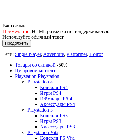
Ваш отзыв
Примечание:
HTML разметка не поддерживается!
Используйте обычный текст.
Продолжить
Теги:
Single-player
,
Adventure
,
Platformer
,
Horror
Товары со скидкой
-50%
Цифровой контент
Playstation
Playstation
Playstation 4
Консоли PS4
Игры PS4
Геймпады PS 4
Аксессуары PS4
Playstation 3
Консоли PS3
Игры PS3
Аксессуары PS3
Playstation Vita
Консоли PS Vita