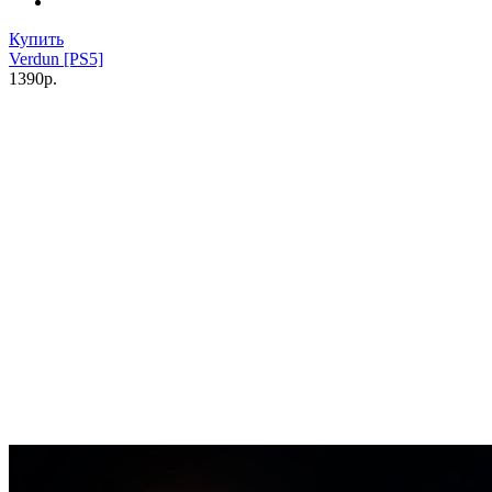
Купить
Verdun [PS5]
1390р.