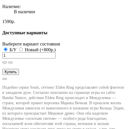
Наличие:
В наличии
1590р.
Доступные варианты
Выберите вариант состояния
Б/У
Новый (+800р.)
Купить
Подобно серии Souls, сеттинг Elden Ring представляет собой фэнтези
в западном духе. Согласно описанию на странице игры на сайте
Bandai Namco, действие Elden Ring происходит в Междуземье —
стране, которой правит королева Марика Вечная. В прошлом жизнь
Междуземья зависела от вынесенного в название игры Кольца Элден,
из которого произрастает Мировое древо. Они оба наделяли
Междуземье «золотым светом» — особого рода благодатью,
посылаемой всем обитателям этой страны, великим и малым.
Носители света узнавали друг друга по свету в глазах, а тех, кто