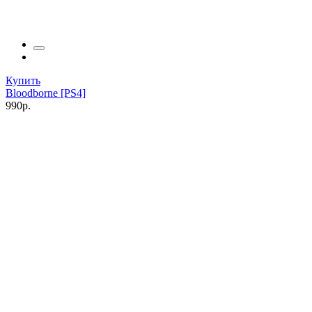
Купить
Bloodborne [PS4]
990р.