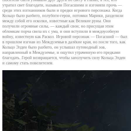
утратил свет благодати, называли Погасшими и изгоняли прочь —
среди этих изгнанников были и предки игрового персонажа. Когда
Кольцо было разбито, полубоги-герои, потомки Марики, разделили
между собой его осколки, известные как Великие руны. Они
получили огромные силы, — каждый свои; но присущая этим
обломкам порча свела их с ума, и они вступили в междоусобную
войну, известную как Раскол. Игровой персонаж — Погасший — был
в прошлом изгнан из Междуземья в далёкие края, но после того, как
Кольцо Элден было разбито, он услышал путеводный зов,
направленный в Междуземье, и ощутил утраченную его предками
благодать. Герой возвращается, чтобы заполучить силу Кольца Элден
и самому стать повелителем.