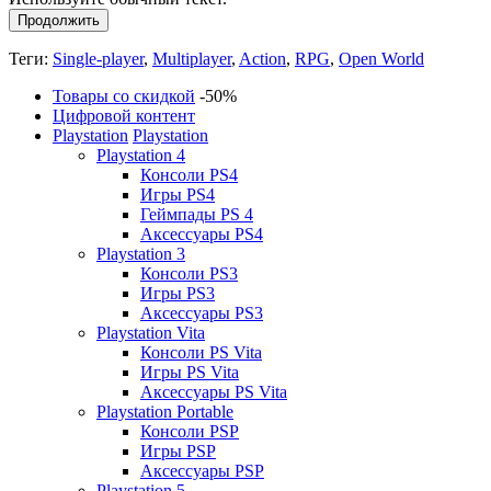
Продолжить
Теги:
Single-player
,
Multiplayer
,
Action
,
RPG
,
Open World
Товары со скидкой
-50%
Цифровой контент
Playstation
Playstation
Playstation 4
Консоли PS4
Игры PS4
Геймпады PS 4
Аксессуары PS4
Playstation 3
Консоли PS3
Игры PS3
Аксессуары PS3
Playstation Vita
Консоли PS Vita
Игры PS Vita
Аксессуары PS Vita
Playstation Portable
Консоли PSP
Игры PSP
Аксессуары PSP
Playstation 5