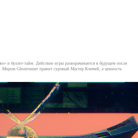
во» и буллет-тайм. Действие игры разворачивается в будущем после
м. Миром Ghostrunner правит суровый Мастер Ключей, а ценность