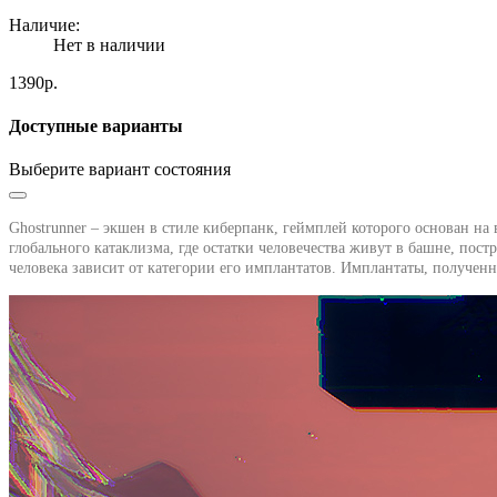
Наличие:
Нет в наличии
1390р.
Доступные варианты
Выберите вариант состояния
Ghostrunner – экшен в стиле киберпанк, геймплей которого основан на
глобального катаклизма, где остатки человечества живут в башне, пос
человека зависит от категории его имплантатов. Имплантаты, полученн