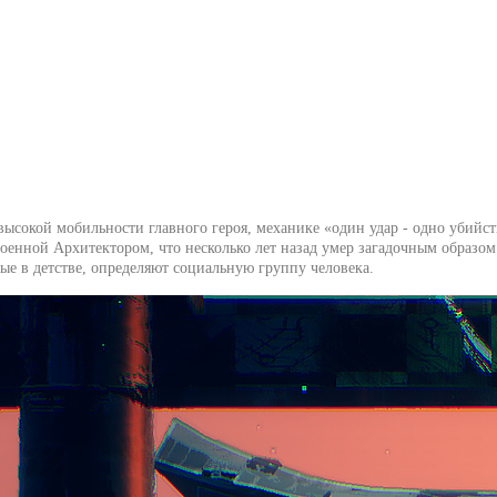
 высокой мобильности главного героя, механике «один удар - одно убийст
троенной Архитектором, что несколько лет назад умер загадочным образо
ые в детстве, определяют социальную группу человека.