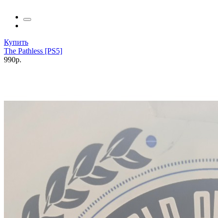
Купить
The Pathless [PS5]
990р.