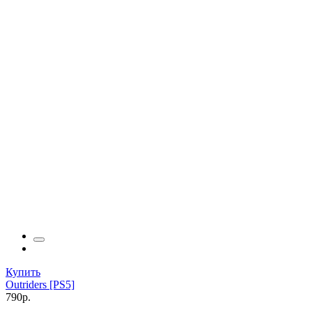
Купить
Outriders [PS5]
790р.