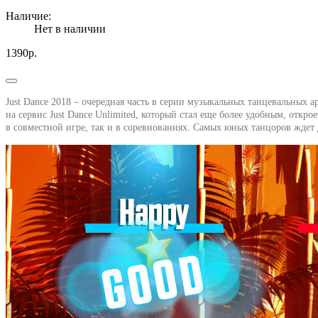
Наличие:
Нет в наличии
1390р.
Just Dance 2018 – очередная часть в серии музыкальных танцевальных а
на сервис Just Dance Unlimited, который стал еще более удобным, отк
в совместной игре, так и в соревнованиях. Самых юных танцоров ждет