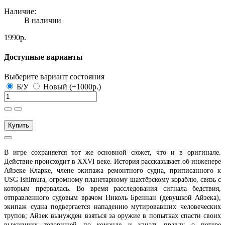
Наличие:
В наличии
1990р.
Доступные варианты
Выберите вариант состояния
Б/У
Новый (+1000р.)
Купить
В игре сохраняется тот же основной сюжет, что и в оригинале.
Действие происходит в XXVI веке. История рассказывает об инженере
Айзеке Кларке, члене экипажа ремонтного судна, приписанного к
USG Ishimura, огромному планетарному шахтёрскому кораблю, связь с
которым прервалась. Во время расследования сигнала бедствия,
отправленного судовым врачом Николь Бреннан (девушкой Айзека),
экипаж судна подвергается нападению мутировавших человеческих
трупов; Айзек вынужден взяться за оружие в попытках спасти своих
выживших товарищей по команде и узнать правду о потере