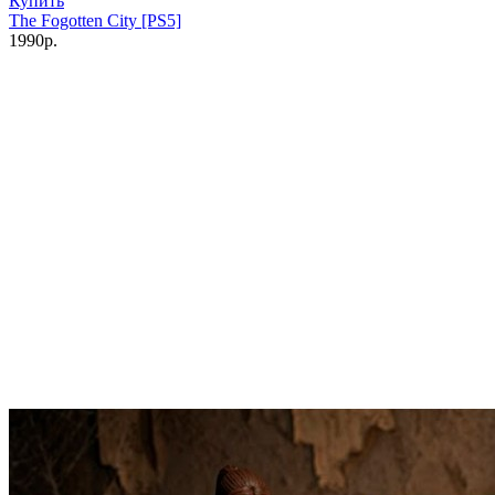
Купить
The Fogotten City [PS5]
1990р.