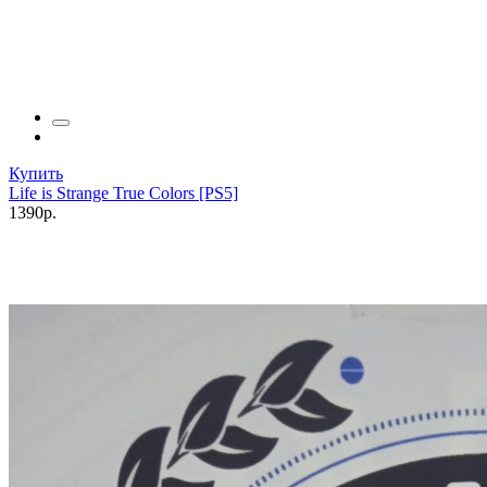
Купить
Life is Strange True Colors [PS5]
1390р.