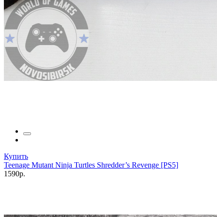
Купить
Teenage Mutant Ninja Turtles Shredder’s Revenge [PS5]
1590р.