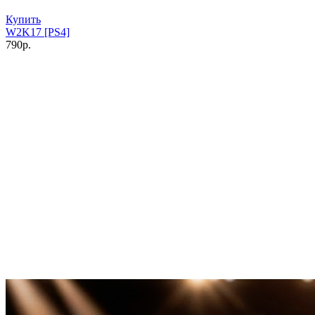
Купить
W2K17 [PS4]
790р.