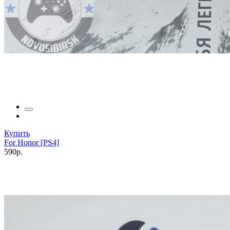
Купить
For Honor [PS4]
590р.