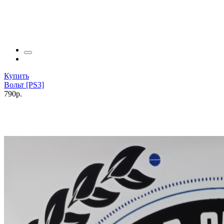
Купить
Вольт [PS3]
790р.